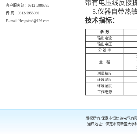
带有电压线反接
客户服务部：0312-5906785
5.仪器自带热
传 真：0312-5955066
技术指标：
E--mail: Hengsimd@126.com
参 数
输出电流
输出电压
分 辨 率
量 程
测量精度
环境温度
环境湿度
工作电源
版权所有:保定市恒信达电气有限公司 电话
通讯地址：保定市高新区大学科技